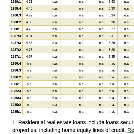
1989:1
4.71
n.a.
n.a.
n.a.
3.43
n.a.
1988:4
4.43
n.a.
n.a.
n.a.
3.30
n.a.
1988:3
4.79
n.a.
n.a.
n.a.
3.24
n.a.
1988:2
4.83
n.a.
n.a.
n.a.
3.26
n.a.
1988:1
4.78
n.a.
n.a.
n.a.
3.27
n.a.
1987:4
4.81
n.a.
n.a.
n.a.
3.31
n.a.
1987:3
4.68
n.a.
n.a.
n.a.
3.29
n.a.
1987:2
4.78
n.a.
n.a.
n.a.
3.28
n.a.
1987:1
4.97
n.a.
n.a.
n.a.
3.35
n.a.
1986:4
n.a.
n.a.
n.a.
n.a.
n.a.
n.a.
1986:3
n.a.
n.a.
n.a.
n.a.
n.a.
n.a.
1986:2
n.a.
n.a.
n.a.
n.a.
n.a.
n.a.
1986:1
n.a.
n.a.
n.a.
n.a.
n.a.
n.a.
1985:4
n.a.
n.a.
n.a.
n.a.
n.a.
n.a.
1985:3
n.a.
n.a.
n.a.
n.a.
n.a.
n.a.
1985:2
n.a.
n.a.
n.a.
n.a.
n.a.
n.a.
1985:1
n.a.
n.a.
n.a.
n.a.
n.a.
n.a.
1. Residential real estate loans include loans secur
properties, including home equity lines of credit.
Re