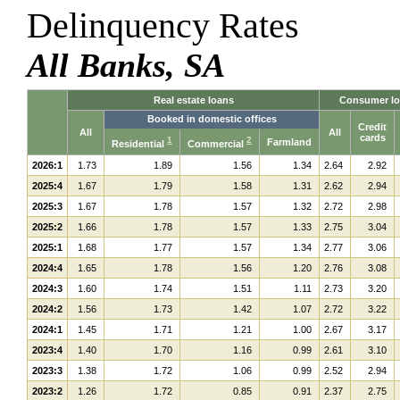
Delinquency Rates
All Banks, SA
Real estate loans
Consumer lo
Booked in domestic offices
Credit
All
All
cards
1
2
Farmland
Residential
Commercial
2026:1
1.73
1.89
1.56
1.34
2.64
2.92
2025:4
1.67
1.79
1.58
1.31
2.62
2.94
2025:3
1.67
1.78
1.57
1.32
2.72
2.98
2025:2
1.66
1.78
1.57
1.33
2.75
3.04
2025:1
1.68
1.77
1.57
1.34
2.77
3.06
2024:4
1.65
1.78
1.56
1.20
2.76
3.08
2024:3
1.60
1.74
1.51
1.11
2.73
3.20
2024:2
1.56
1.73
1.42
1.07
2.72
3.22
2024:1
1.45
1.71
1.21
1.00
2.67
3.17
2023:4
1.40
1.70
1.16
0.99
2.61
3.10
2023:3
1.38
1.72
1.06
0.99
2.52
2.94
2023:2
1.26
1.72
0.85
0.91
2.37
2.75