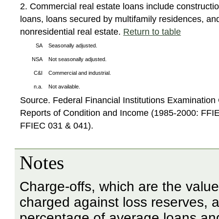
2. Commercial real estate loans include construct
loans, loans secured by multifamily residences, a
nonresidential real estate.
Return to table
SA
Seasonally adjusted.
NSA
Not seasonally adjusted.
C&I
Commercial and industrial.
n.a.
Not available.
Source. Federal Financial Institutions Examinatio
Reports of Condition and Income (1985-2000: FFI
FFIEC 031 & 041).
Notes
Charge-offs, which are the valu
charged against loss reserves, 
percentage of average loans an