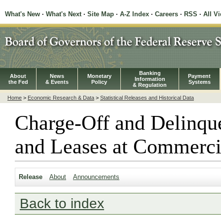
What's New
·
What's Next
·
Site Map
·
A-Z Index
·
Careers
·
RSS
·
All V
Banking
About
News
Monetary
Payment
Information
the Fed
& Events
Policy
Systems
& Regulation
Home
>
Economic Research & Data
>
Statistical Releases and Historical Data
Charge-Off and Delinqu
and Leases at Commerci
Release
About
Announcements
Back to index