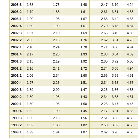
2003:3
1.68
1.73
1.48
2.47
3.10
4.24
2003:2
1.79
1.83
1.61
2.61
3.31
4.53
2003:1
1.90
1.98
1.67
2.65
3.42
4.68
2002:4
1.89
1.99
1.61
2.70
3.45
4.84
2002:3
1.97
2.10
1.69
2.66
3.49
4.89
2002:2
2.03
2.16
1.76
2.62
3.51
4.78
2002:1
2.10
2.24
1.78
2.71
3.60
4.94
2001:4
2.17
2.26
1.93
2.83
3.64
4.69
2001:3
2.15
2.19
1.92
2.80
3.72
5.00
2001:2
2.16
2.41
1.72
2.74
3.68
4.94
2001:1
2.06
2.34
1.60
2.63
3.63
4.81
2000:4
1.97
2.23
1.51
2.34
3.63
4.57
2000:3
1.89
2.09
1.47
2.26
3.56
4.53
2000:2
1.80
1.98
1.43
2.34
3.53
4.51
2000:1
1.80
1.95
1.50
2.26
3.47
4.43
1999:4
1.82
1.99
1.45
2.17
3.51
4.55
1999:3
1.95
2.15
1.56
2.51
3.55
4.60
1999:2
1.92
1.88
1.82
2.50
3.62
4.58
1999:1
1.99
1.94
1.87
2.62
3.78
4.66