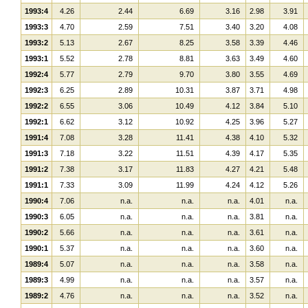
1993:4
4.26
2.44
6.69
3.16
2.98
3.91
1993:3
4.70
2.59
7.51
3.40
3.20
4.08
1993:2
5.13
2.67
8.25
3.58
3.39
4.46
1993:1
5.52
2.78
8.81
3.63
3.49
4.60
1992:4
5.77
2.79
9.70
3.80
3.55
4.69
1992:3
6.25
2.89
10.31
3.87
3.71
4.98
1992:2
6.55
3.06
10.49
4.12
3.84
5.10
1992:1
6.62
3.12
10.92
4.25
3.96
5.27
1991:4
7.08
3.28
11.41
4.38
4.10
5.32
1991:3
7.18
3.22
11.51
4.39
4.17
5.35
1991:2
7.38
3.17
11.83
4.27
4.21
5.48
1991:1
7.33
3.09
11.99
4.24
4.12
5.26
1990:4
7.06
n.a.
n.a.
n.a.
4.01
n.a.
1990:3
6.05
n.a.
n.a.
n.a.
3.81
n.a.
1990:2
5.66
n.a.
n.a.
n.a.
3.61
n.a.
1990:1
5.37
n.a.
n.a.
n.a.
3.60
n.a.
1989:4
5.07
n.a.
n.a.
n.a.
3.58
n.a.
1989:3
4.99
n.a.
n.a.
n.a.
3.57
n.a.
1989:2
4.76
n.a.
n.a.
n.a.
3.52
n.a.