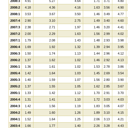
2008:3
4.91
5.27
4.64
1.71
3.71
4.80
2008:2
4.18
4.36
4.16
1.63
3.56
4.90
2008:1
3.53
3.67
3.50
1.46
3.49
4.77
2007:4
2.90
3.10
2.75
1.49
3.40
4.60
2007:3
2.38
2.71
1.97
1.46
3.20
4.41
2007:2
2.00
2.29
1.63
1.56
2.99
4.02
2007:1
1.79
2.08
1.43
1.48
2.93
3.98
2006:4
1.69
1.92
1.32
1.39
2.94
3.95
2006:3
1.50
1.74
1.13
1.44
2.96
4.12
2006:2
1.37
1.62
1.02
1.46
2.92
4.13
2006:1
1.36
1.61
1.02
1.53
2.78
3.86
2005:4
1.42
1.64
1.03
1.45
2.69
3.54
2005:3
1.40
1.59
1.07
1.56
2.80
3.90
2005:2
1.37
1.55
1.05
1.62
2.85
3.67
2005:1
1.33
1.42
1.12
1.70
2.91
3.70
2004:4
1.31
1.41
1.10
1.72
3.03
4.03
2004:3
1.42
1.56
1.19
1.83
3.05
4.07
2004:2
1.49
1.60
1.26
1.89
3.10
4.15
2004:1
1.52
1.64
1.25
2.06
3.13
4.21
2003:4
1.66
1.77
1.40
2.26
3.28
4.43