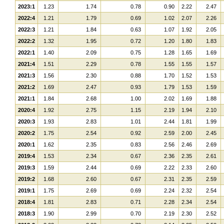
2023:1
1.23
1.74
0.78
0.90
2.22
2.47
2022:4
1.21
1.79
0.69
1.02
2.07
2.26
2022:3
1.21
1.84
0.63
1.07
1.92
2.05
2022:2
1.32
1.95
0.72
1.20
1.80
1.83
2022:1
1.40
2.09
0.75
1.28
1.65
1.69
2021:4
1.51
2.29
0.78
1.55
1.55
1.57
2021:3
1.56
2.30
0.88
1.70
1.52
1.53
2021:2
1.69
2.47
0.93
1.79
1.53
1.59
2021:1
1.84
2.68
1.00
2.02
1.69
1.88
2020:4
1.92
2.75
1.15
2.19
1.94
2.10
2020:3
1.93
2.83
1.01
2.44
1.81
1.99
2020:2
1.75
2.54
0.92
2.59
2.00
2.45
2020:1
1.62
2.35
0.83
2.56
2.46
2.69
2019:4
1.53
2.34
0.67
2.36
2.35
2.61
2019:3
1.59
2.44
0.69
2.22
2.33
2.60
2019:2
1.68
2.60
0.67
2.31
2.35
2.59
2019:1
1.75
2.69
0.69
2.24
2.32
2.54
2018:4
1.81
2.83
0.71
2.28
2.34
2.54
2018:3
1.90
2.99
0.70
2.19
2.30
2.52