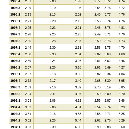
1998:4
2.07
2.03
1.99
2.77
3.72
4.74
1998:3
2.09
2.10
1.95
2.54
3.76
4.72
1998:2
2.13
2.13
2.02
2.45
3.77
4.76
1998:1
2.21
2.20
2.12
2.55
3.74
4.76
1997:4
2.25
2.21
2.21
2.46
3.75
4.81
1997:3
2.28
2.25
2.25
2.49
3.71
4.70
1997:2
2.35
2.28
2.37
2.59
3.76
4.73
1997:1
2.44
2.30
2.61
2.58
3.75
4.70
1996:4
2.58
2.33
2.84
2.82
3.69
4.60
1996:3
2.59
2.24
3.07
2.81
3.62
4.46
1996:2
2.67
2.26
3.18
2.91
3.49
4.27
1996:1
2.67
2.18
3.32
2.82
3.34
4.04
1995:4
2.72
2.17
3.40
2.68
3.30
3.95
1995:3
2.89
2.16
3.82
2.70
3.19
3.85
1995:2
2.94
2.11
4.07
2.59
3.00
3.70
1995:1
3.03
2.08
4.32
2.56
2.87
3.48
1994:4
3.02
2.06
4.31
2.54
2.74
3.29
1994:3
3.31
2.16
4.83
2.58
2.71
3.25
1994:2
3.62
2.26
5.44
2.62
2.76
3.29
1994:1
3.93
2.39
6.06
2.90
2.88
3.60