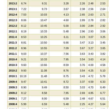
2013:2
6.74
9.31
3.28
2.26
2.48
2.53
2013:1
7.22
9.73
3.67
2.38
2.56
2.64
2012:4
7.53
10.03
4.13
2.65
2.63
2.71
2012:3
8.06
10.47
4.60
2.89
2.78
2.82
2012:2
8.12
10.45
5.00
3.00
2.84
2.92
2012:1
8.19
10.33
5.48
2.96
2.93
3.06
2011:4
8.53
10.25
6.11
3.23
3.07
3.25
2011:3
8.81
10.50
6.66
3.47
3.13
3.45
2011:2
8.96
10.55
7.09
3.67
3.27
3.65
2011:1
9.03
10.37
7.56
3.63
3.43
3.82
2010:4
9.21
10.33
7.95
3.54
3.63
4.14
2010:3
9.60
10.66
8.59
3.76
4.00
4.58
2010:2
9.93
11.08
8.76
3.54
4.25
5.10
2010:1
10.19
11.48
8.75
3.43
4.72
5.78
2009:4
9.47
10.41
8.72
3.37
4.59
6.33
2009:3
8.90
9.49
8.50
3.03
4.70
6.49
2009:2
8.12
8.58
7.85
2.69
4.85
6.77
2009:1
7.27
8.00
6.59
2.48
4.67
6.51
2008:4
5.99
6.59
5.48
2.25
4.27
5.64